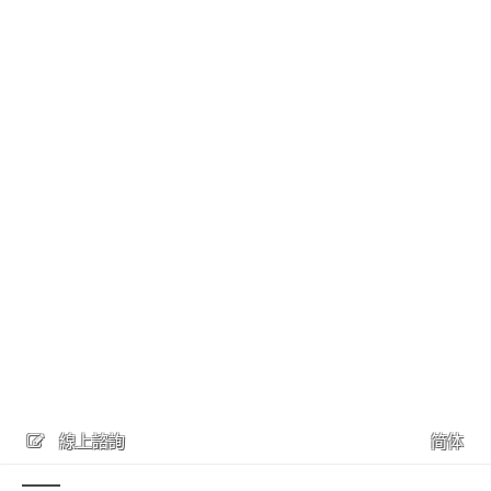
線上諮詢
简体