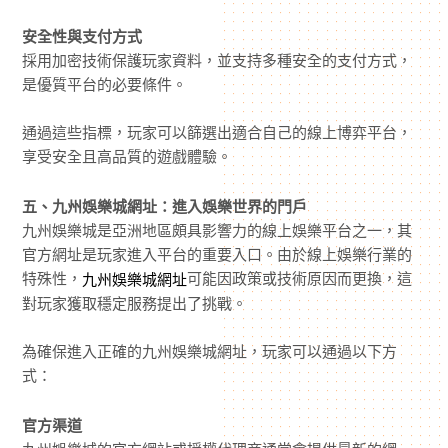
安全性與支付方式
採用加密技術保護玩家資料，並支持多種安全的支付方式，
是優質平台的必要條件。
通過這些指標，玩家可以篩選出適合自己的線上博弈平台，
享受安全且高品質的遊戲體驗。
五、九州娛樂城網址：進入娛樂世界的門戶
九州娛樂城是亞洲地區頗具影響力的線上娛樂平台之一，其
官方網址是玩家進入平台的重要入口。由於線上娛樂行業的
特殊性，
可能因政策或技術原因而更換，這
九州娛樂城網址
對玩家獲取穩定服務提出了挑戰。
為確保進入正確的九州娛樂城網址，玩家可以通過以下方
式：
官方渠道