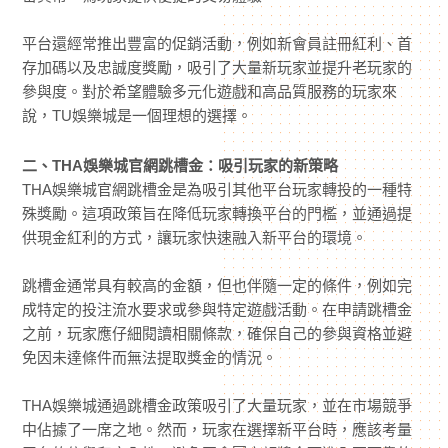
平台還經常推出豐富的促銷活動，例如新會員註冊紅利、首
存加碼以及忠誠度獎勵，吸引了大量新玩家並提升老玩家的
參與度。對於希望體驗多元化遊戲和高品質服務的玩家來
說，TU娛樂城是一個理想的選擇。
二、THA娛樂城官網跳槽金：吸引玩家的新策略
THA娛樂城官網跳槽金是為吸引其他平台玩家轉投的一種特
殊獎勵。這項政策旨在降低玩家轉換平台的門檻，並通過提
供現金紅利的方式，讓玩家快速融入新平台的環境。
跳槽金通常具有較高的金額，但也伴隨一定的條件，例如完
成特定的投注流水要求或參與特定遊戲活動。在申請跳槽金
之前，玩家應仔細閱讀相關條款，確保自己的參與資格並避
免因未達條件而無法提取獎金的情況。
THA娛樂城通過跳槽金政策吸引了大量玩家，並在市場競爭
中佔據了一席之地。然而，玩家在選擇新平台時，應該考量