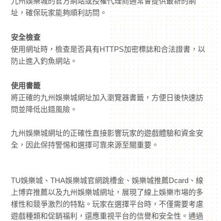
九州娛樂城的官方網站或授權代理商通常會提供最新的網
址，確保玩家能夠順利訪問。
安全檢查
使用網址時，檢查是否具有HTTPS加密標誌和合法證書，以
防止進入釣魚網站。
使用書籤
將正確的九州娛樂城網址加入瀏覽器書籤，方便日後快速訪
問並降低出錯風險。
九州娛樂城網址的正確性直接影響玩家的遊戲體驗和資金安
全，因此保持警惕和選擇可靠來源至關重要。
TU娛樂城、THA娛樂城官網跳槽金、娛樂城推薦Dcard、線
上博弈推薦以及九州娛樂城網址，展現了線上娛樂市場的多
樣性和競爭激烈的特點。玩家在選擇平台時，不僅需要考慮
遊戲種類和促銷福利，還應重視平台的信譽和安全性。通過