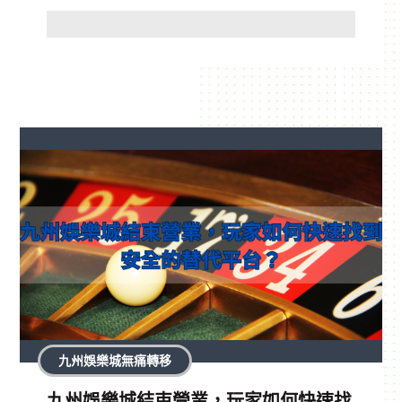
九州娛樂城無痛轉移
九州娛樂城結束營業，玩家如何快速找