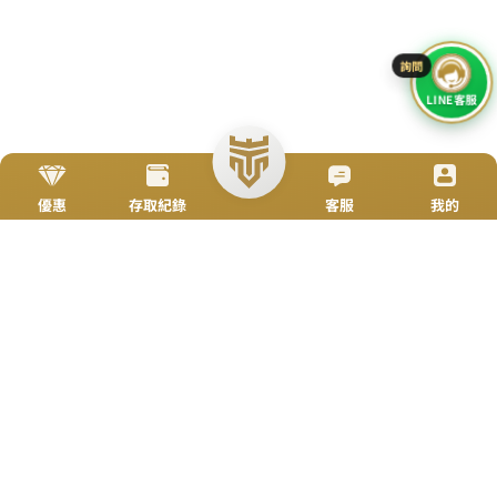
全站
搜尋